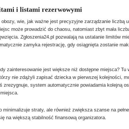
itami i listami rezerwowymi
 obozy, wie, jak ważne jest precyzyjne zarządzanie liczbą 
miejsc może prowadzić do chaosu, natomiast zbyt mała licz
wzięcia. Zgłoszenia24.pl pozwalają na ustalanie limitów mi
omatycznie zamyka rejestrację, gdy osiągnięta zostanie ma
gdy zainteresowanie jest większe niż dostępne miejsca? Tu w
órzy nie zdążyli zapisać dziecka w pierwszej kolejności, mo
ś zrezygnuje, system automatycznie powiadamia kolejną oso
 miejsca.
ko minimalizuje straty, ale również zwiększa szanse na pełn
się na większą stabilność finansową organizatora.