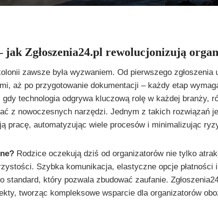
– jak Zgłoszenia24.pl rewolucjonizują organ
kolonii zawsze była wyzwaniem. Od pierwszego zgłoszenia 
mi, aż po przygotowanie dokumentacji – każdy etap wymaga 
 gdy technologia odgrywa kluczową rolę w każdej branży, r
ć z nowoczesnych narzędzi. Jednym z takich rozwiązań jes
ją pracę, automatyzując wiele procesów i minimalizując ryz
żne?
Rodzice oczekują dziś od organizatorów nie tylko atrakc
jrzystości. Szybka komunikacja, elastyczne opcje płatności i
 to standard, który pozwala zbudować zaufanie. Zgłoszenia24.
pekty, tworząc kompleksowe wsparcie dla organizatorów ob