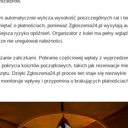
nizatorów.
tem automatycznie wylicza wysokość poszczególnych rat i ter
iętać o płatnościach, ponieważ Zgłoszenia24.pl wysyłają 
ejsza ryzyko opóźnień. Organizator z kolei ma pełny wgląd
cze nie uregulował należności.
zanie zaliczkami. Pobranie częściowej wpłaty z wyprzedzen
a pokrycia kosztów początkowych, takich jak rezerwacje mi
ętu. Dzięki Zgłoszenia24.pl proces ten staje się niezwykle p
monitoruje wpływy i przypomina o brakujących płatnościac