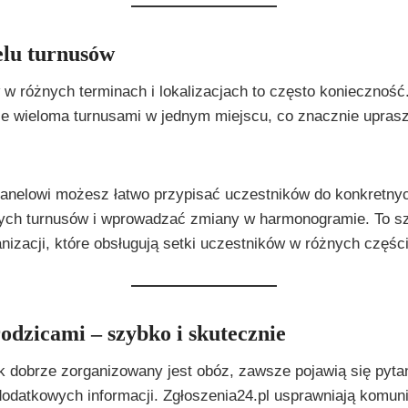
elu turnusów
 różnych terminach i lokalizacjach to często konieczność.
ie wieloma turnusami w jednym miejscu, co znacznie upras
panelowi możesz łatwo przypisać uczestników do konkretny
ych turnusów i wprowadzać zmiany w harmonogramie. To sz
izacji, które obsługują setki uczestników w różnych części
odzicami – szybko i skutecznie
ak dobrze zorganizowany jest obóz, zawsze pojawią się pyta
odatkowych informacji. Zgłoszenia24.pl usprawniają komuni