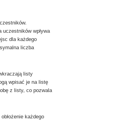
uczestników.
ba uczestników wpływa
ejsc dla każdego
ksymalna liczba
kraczają listy
gą wpisać je na listę
bę z listy, co pozwala
e obłożenie każdego