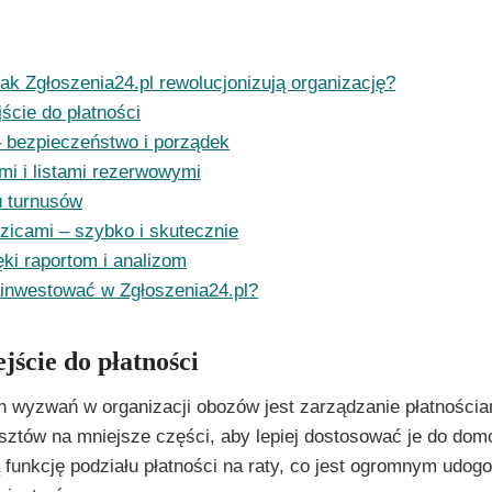
jak Zgłoszenia24.pl rewolucjonizują organizację?
cie do płatności
– bezpieczeństwo i porządek
mi i listami rezerwowymi
u turnusów
zicami – szybko i skutecznie
ęki raportom i analizom
inwestować w Zgłoszenia24.pl?
ście do płatności
 wyzwań w organizacji obozów jest zarządzanie płatnościa
osztów na mniejsze części, aby lepiej dostosować je do do
ą funkcję podziału płatności na raty, co jest ogromnym udo