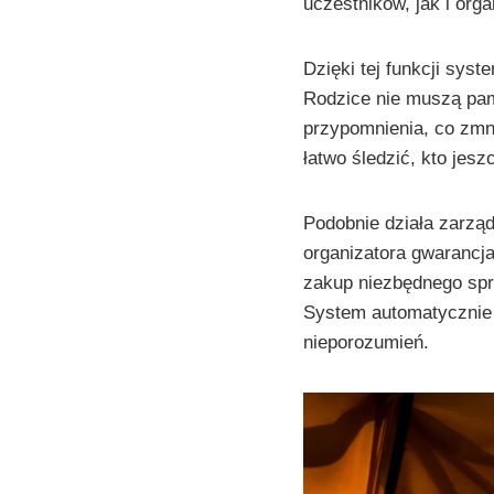
uczestników, jak i orga
Dzięki tej funkcji sys
Rodzice nie muszą pam
przypomnienia, co zmni
łatwo śledzić, kto jesz
Podobnie działa zarząd
organizatora gwarancj
zakup niezbędnego sprz
System automatycznie 
nieporozumień.