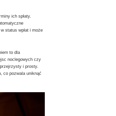
miny ich spłaty.
automatyczne
 w status wpłat i może
iem to dla
ejsc noclegowych czy
rzejrzysty i prosty.
h, co pozwala uniknąć