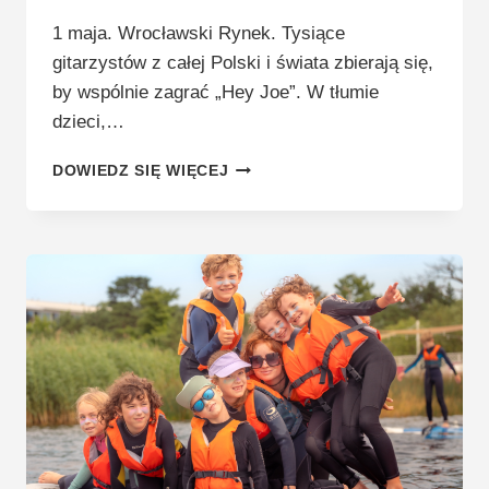
1 maja. Wrocławski Rynek. Tysiące
gitarzystów z całej Polski i świata zbierają się,
by wspólnie zagrać „Hey Joe”. W tłumie
dzieci,…
JAK
DOWIEDZ SIĘ WIĘCEJ
BIJE
SIĘ
GITAROWY
REKORD
ŚWIATA,
CZYLI
ZAREJESTROWAĆ
7
TYSIĘCY
GITARZYSTÓW
W
KILKA
GODZIN?