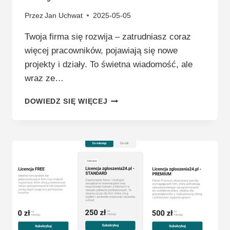
Przez
Jan Uchwat
2025-05-05
Twoja firma się rozwija – zatrudniasz coraz
więcej pracowników, pojawiają się nowe
projekty i działy. To świetna wiadomość, ale
wraz ze…
RODZAJE
DOWIEDZ SIĘ WIĘCEJ
STRUKTUR
ORGANIZACYJNYCH
W
FIRMACH
–
KTÓRĄ
WYBRAĆ
I
KIEDY?