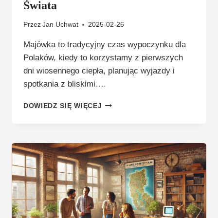
Świata
Przez
Jan Uchwat
2025-02-26
Majówka to tradycyjny czas wypoczynku dla
Polaków, kiedy to korzystamy z pierwszych
dni wiosennego ciepła, planując wyjazdy i
spotkania z bliskimi….
MAJÓWKA
DOWIEDZ SIĘ WIĘCEJ
2025
W
POLSCE:
PRZEWODNIK
PO
DŁUGIM
WEEKENDZIE
+
GITAROWY
REKORD
ŚWIATA