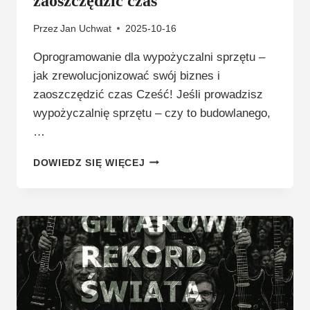
zaoszczędzić czas
Przez
Jan Uchwat
2025-10-16
Oprogramowanie dla wypożyczalni sprzętu –
jak zrewolucjonizować swój biznes i
zaoszczędzić czas Cześć! Jeśli prowadzisz
wypożyczalnię sprzętu – czy to budowlanego,
…
OPROGRAMOWANIE
DOWIEDZ SIĘ WIĘCEJ
DLA
WYPOŻYCZALNI
SPRZĘTU
–
JAK
ZREWOLUCJONIZOWAĆ
SWÓJ
BIZNES
I
ZAOSZCZĘDZIĆ