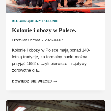
BLOGGING
|
OBOZY I KOLONIE
Kolonie i obozy w Polsce.
Przez
Jan Uchwat
2026-03-07
Kolonie i obozy w Polsce mają ponad 140-
letnią tradycję, za formalny punkt można
przyjąć 1882 r. czyli pierwsze inicjatywy
zdrowotne dla…
KOLONIE
DOWIEDZ SIĘ WIĘCEJ
I
OBOZY
W
POLSCE.