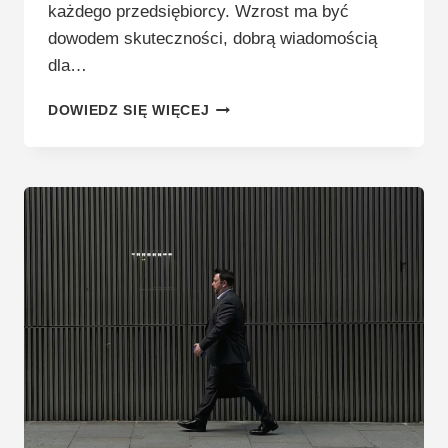
każdego przedsiębiorcy. Wzrost ma być
dowodem skuteczności, dobrą wiadomością
dla…
PUŁAPKA
DOWIEDZ SIĘ WIĘCEJ
WZROSTU
W
FIRMACH,
KIEDY
WZROST
ZABIJA
FIRMY.