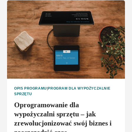
I
DLACZEGO
STABILNOŚĆ
MOŻE
BYĆ
LEPSZA
OD
CIĄGŁEGO
WZROSTU
OPIS PROGRAMU
|
PROGRAM DLA WYPOŻYCZALNIE
SPRZĘTU
Oprogramowanie dla
wypożyczalni sprzętu – jak
zrewolucjonizować swój biznes i