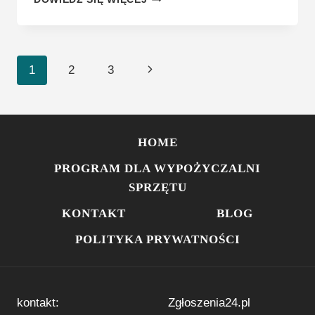
WDRAŻAMY
ZGŁOSZENIA24
DO
FIRM
Nawigacja
Następna
1
2
3
ORGANIZUJĄCYCH
WYDARZENIA?
strony
strona
HOME
PROGRAM DLA WYPOŻYCZALNI
SPRZĘTU
KONTAKT
BLOG
POLITYKA PRYWATNOŚCI
kontakt:
Zgłoszenia24.pl