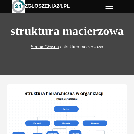
Przejdź
ZGŁOSZENIA24.PL
do
treści
struktura macierzowa
Strona Główna
/
struktura macierzowa