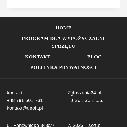
STRUKTUR
ORGANIZACYJNYCH
W
FIRMACH
–
HOME
KTÓRĄ
WYBRAĆ
PROGRAM DLA WYPOŻYCZALNI
I
SPRZĘTU
KIEDY?
KONTAKT
BLOG
POLITYKA PRYWATNOŚCI
kontakt:
Zgłoszenia24.pl
+48 791-501-761
TJ Soft Sp z o.o.
kontakt@tjsoft.pl
ul. Panewnicka 343c/7
© 2026 Tjsoft.pl