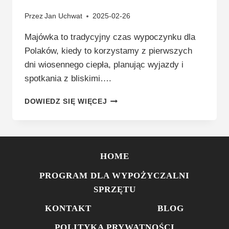
Przez
Jan Uchwat
2025-02-26
Majówka to tradycyjny czas wypoczynku dla
Polaków, kiedy to korzystamy z pierwszych
dni wiosennego ciepła, planując wyjazdy i
spotkania z bliskimi….
MAJÓWKA
DOWIEDZ SIĘ WIĘCEJ
2025
W
POLSCE:
PRZEWODNIK
PO
HOME
DŁUGIM
WEEKENDZIE
PROGRAM DLA WYPOŻYCZALNI
+
SPRZĘTU
GITAROWY
REKORD
KONTAKT
BLOG
ŚWIATA
POLITYKA PRYWATNOŚCI