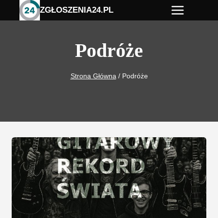
Przejdź
ZGŁOSZENIA24.PL
do
treści
Podróże
Strona Główna
/
Podróże