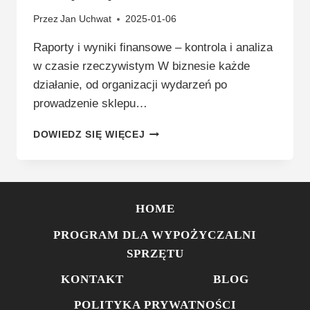
Przez
Jan Uchwat
2025-01-06
Raporty i wyniki finansowe – kontrola i analiza
w czasie rzeczywistym W biznesie każde
działanie, od organizacji wydarzeń po
prowadzenie sklepu…
RAPORTY
DOWIEDZ SIĘ WIĘCEJ
I
WYNIKI
FINANSOWE
–
KONTROLA
HOME
I
ANALIZA
PROGRAM DLA WYPOŻYCZALNI
W
SPRZĘTU
CZASIE
RZECZYWISTYM
KONTAKT
BLOG
POLITYKA PRYWATNOŚCI